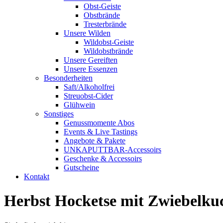
Obst-Geiste
Obstbrände
Tresterbrände
Unsere Wilden
Wildobst-Geiste
Wildobstbrände
Unsere Gereiften
Unsere Essenzen
Besonderheiten
Saft/Alkoholfrei
Streuobst-Cider
Glühwein
Sonstiges
Genussmomente Abos
Events & Live Tastings
Angebote & Pakete
UNKAPUTTBAR-Accessoirs
Geschenke & Accessoirs
Gutscheine
Kontakt
Herbst Hocketse mit Zwiebelk