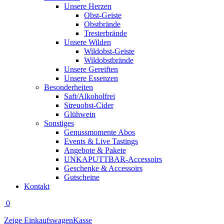
Unsere Herzen
Obst-Geiste
Obstbrände
Tresterbrände
Unsere Wilden
Wildobst-Geiste
Wildobstbrände
Unsere Gereiften
Unsere Essenzen
Besonderheiten
Saft/Alkoholfrei
Streuobst-Cider
Glühwein
Sonstiges
Genussmomente Abos
Events & Live Tastings
Angebote & Pakete
UNKAPUTTBAR-Accessoirs
Geschenke & Accessoirs
Gutscheine
Kontakt
0
Zeige Einkaufswagen
Kasse