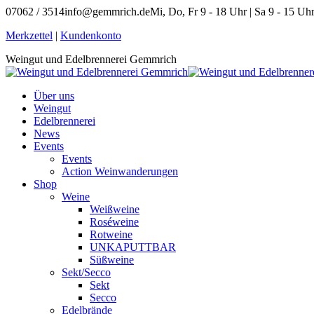
Zum
07062 / 3514
info@gemmrich.de
Mi, Do, Fr 9 - 18 Uhr | Sa 9 - 15 Uh
Inhalt
Facebook
Instagram
Merkzettel
|
Kundenkonto
springen
page
page
Weingut und Edelbrennerei Gemmrich
opens
opens
in
in
new
new
Über uns
window
window
Weingut
Edelbrennerei
News
Events
Events
Action Weinwanderungen
Shop
Weine
Weißweine
Roséweine
Rotweine
UNKAPUTTBAR
Süßweine
Sekt/Secco
Sekt
Secco
Edelbrände