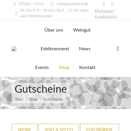
07062 / 3514
info@gemmrich.de
Facebook
Instagram
Mi, Do, Fr 9 - 18 Uhr | Sa 9 - 15 Uhr (oder
Merkzettel
|
page
page
nach Vereinbarung)
Kundenkonto
opens
opens
Über uns
Weingut
in
in
new
new
window
window
Edelbrennerei
News
Search:
Events
Shop
Kontakt
Gutscheine
Start
Shop
Gutscheine
WEINE
SEKT & SECCO
EDELBRÄNDE