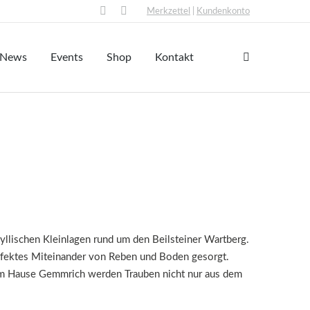
Merkzettel
|
Kundenkonto
Facebook
Instagram
page
page
opens
opens
News
Events
Shop
Kontakt
Search:
in
in
new
new
window
window
yllischen Kleinlagen rund um den Beilsteiner Wartberg.
erfektes Miteinander von Reben und Boden gesorgt.
 Im Hause Gemmrich werden Trauben nicht nur aus dem