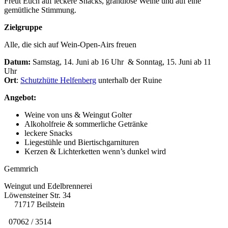
Freut Euch auf leckere Snacks, grandiose Weine und auf eine
gemütliche Stimmung.
Zielgruppe
Alle, die sich auf Wein-Open-Airs freuen
Datum:
Samstag, 14. Juni ab 16 Uhr & Sonntag, 15. Juni ab 11
Uhr
Ort
:
Schutzhütte Helfenberg
unterhalb der Ruine
Angebot:
Weine von uns & Weingut Golter
Alkoholfreie & sommerliche Getränke
leckere Snacks
Liegestühle und Biertischgarnituren
Kerzen & Lichterketten wenn’s dunkel wird
Gemmrich
Weingut und Edelbrennerei
Löwensteiner Str. 34
71717 Beilstein
07062 / 3514