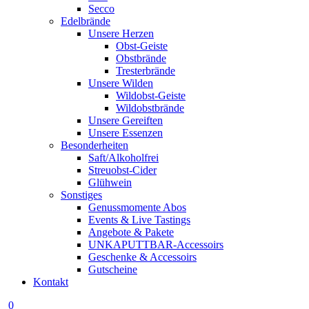
Secco
Edelbrände
Unsere Herzen
Obst-Geiste
Obstbrände
Tresterbrände
Unsere Wilden
Wildobst-Geiste
Wildobstbrände
Unsere Gereiften
Unsere Essenzen
Besonderheiten
Saft/Alkoholfrei
Streuobst-Cider
Glühwein
Sonstiges
Genussmomente Abos
Events & Live Tastings
Angebote & Pakete
UNKAPUTTBAR-Accessoirs
Geschenke & Accessoirs
Gutscheine
Kontakt
0