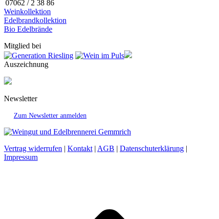
07062 / 2 38 86
Weinkollektion
Edelbrandkollektion
Bio Edelbrände
Mitglied bei
Auszeichnung
Newsletter
Zum Newsletter anmelden
Vertrag widerrufen
|
Kontakt
|
AGB
|
Datenschuterklärung
|
Impressum
t
T