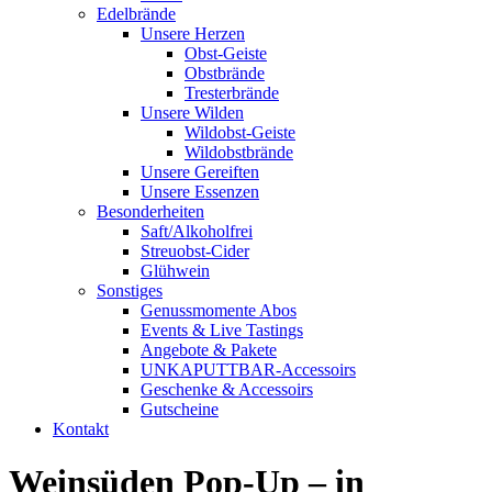
Edelbrände
Unsere Herzen
Obst-Geiste
Obstbrände
Tresterbrände
Unsere Wilden
Wildobst-Geiste
Wildobstbrände
Unsere Gereiften
Unsere Essenzen
Besonderheiten
Saft/Alkoholfrei
Streuobst-Cider
Glühwein
Sonstiges
Genussmomente Abos
Events & Live Tastings
Angebote & Pakete
UNKAPUTTBAR-Accessoirs
Geschenke & Accessoirs
Gutscheine
Kontakt
Weinsüden Pop-Up – in