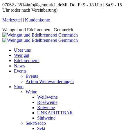
Zum
07062 / 3514
info@gemmrich.de
Mi, Do, Fr 9 - 18 Uhr | Sa 9 - 15
Inhalt
Uhr (oder nach Vereinbarung)
springen
Facebook
Instagram
Merkzettel
|
Kundenkonto
page
page
Weingut und Edelbrennerei Gemmrich
opens
opens
in
in
new
new
window
window
Über uns
Weingut
Edelbrennerei
News
Events
Events
Action Weinwanderungen
Shop
Weine
Weißweine
Roséweine
Rotweine
UNKAPUTTBAR
Süßweine
Sekt/Secco
Sekt