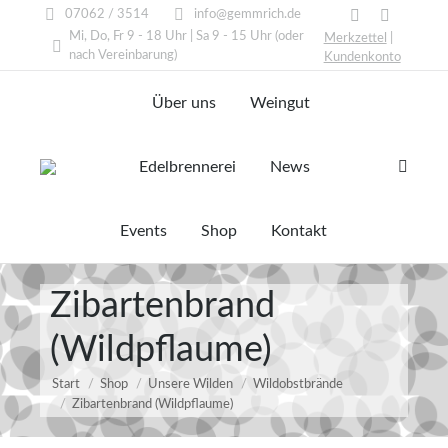
07062 / 3514
info@gemmrich.de
Facebook
Instagram
Mi, Do, Fr 9 - 18 Uhr | Sa 9 - 15 Uhr (oder
Merkzettel
|
page
page
nach Vereinbarung)
Kundenkonto
opens
opens
Über uns
Weingut
in
in
new
new
window
window
Edelbrennerei
News
Search:
Events
Shop
Kontakt
Zibartenbrand
(Wildpflaume)
Start
Shop
Unsere Wilden
Wildobstbrände
Zibartenbrand (Wildpflaume)