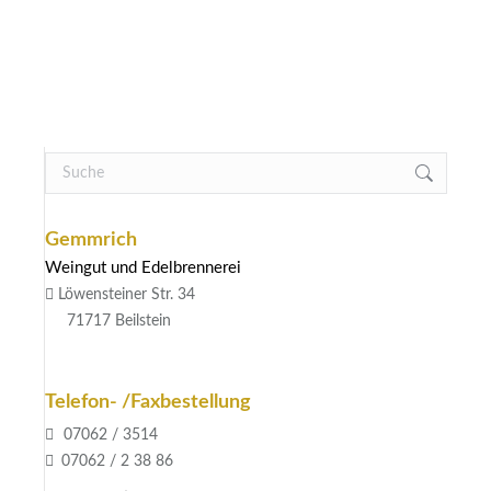
7,20
€
Varianten
Menge: 0,75 L
auf.
/
l
Die
9,60
€
Optionen
können
ZUM PRODUKT
auf
Search:
der
Produktseite
gewählt
Gemmrich
werden
Weingut und Edelbrennerei
Löwensteiner Str. 34
71717 Beilstein
Telefon- /Faxbestellung
07062 / 3514
07062 / 2 38 86