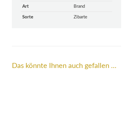
Art
Brand
Sorte
Zibarte
Das könnte Ihnen auch gefallen …
Zwetschgenbrand
12,90
€
26,90
€
–
Menge: 0,2 L, 0,5 L
–
/
l
64,50
€
53,80
€