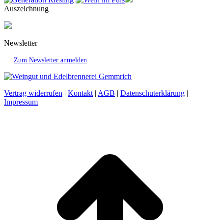
Auszeichnung
Newsletter
Zum Newsletter anmelden
Vertrag widerrufen
|
Kontakt
|
AGB
|
Datenschuterklärung
|
Impressum
t
T