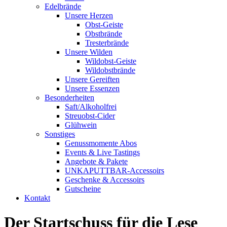
Edelbrände
Unsere Herzen
Obst-Geiste
Obstbrände
Tresterbrände
Unsere Wilden
Wildobst-Geiste
Wildobstbrände
Unsere Gereiften
Unsere Essenzen
Besonderheiten
Saft/Alkoholfrei
Streuobst-Cider
Glühwein
Sonstiges
Genussmomente Abos
Events & Live Tastings
Angebote & Pakete
UNKAPUTTBAR-Accessoirs
Geschenke & Accessoirs
Gutscheine
Kontakt
Der Startschuss für die Lese