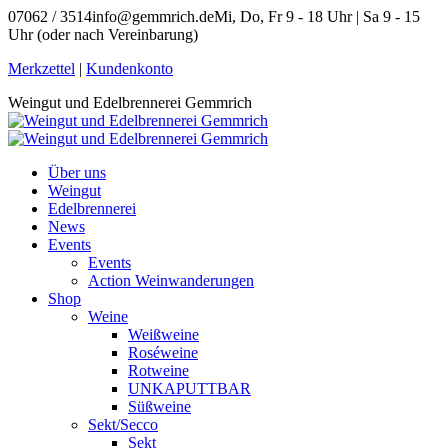
Zum
07062 / 3514
info@gemmrich.de
Mi, Do, Fr 9 - 18 Uhr | Sa 9 - 15
Inhalt
Uhr (oder nach Vereinbarung)
springen
Facebook
Instagram
Merkzettel
|
Kundenkonto
page
page
Weingut und Edelbrennerei Gemmrich
opens
opens
in
in
new
new
window
window
Über uns
Weingut
Edelbrennerei
News
Events
Events
Action Weinwanderungen
Shop
Weine
Weißweine
Roséweine
Rotweine
UNKAPUTTBAR
Süßweine
Sekt/Secco
Sekt