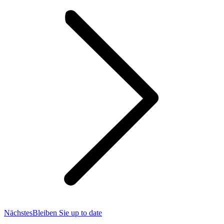
Nächster
Nächstes
Bleiben Sie up to date
Beitrag: