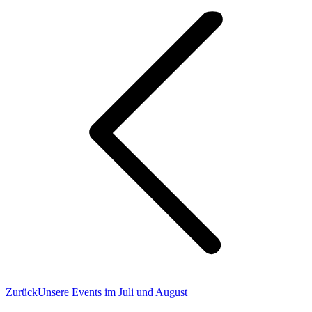
Vorheriger
Zurück
Unsere Events im Juli und August
Beitrag: