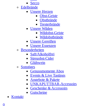
Secco
Edelbrände
Unsere Herzen
Obst-Geiste
Obstbrände
Tresterbrände
Unsere Wilden
Wildobst-Geiste
Wildobstbrände
Unsere Gereiften
Unsere Essenzen
Besonderheiten
Saft/Alkoholfrei
Streuobst-Cider
Glühwein
Sonstiges
Genussmomente Abos
Events & Live Tastings
Angebote & Pakete
UNKAPUTTBAR-Accessoirs
Geschenke & Accessoirs
Gutscheine
Kontakt
0