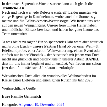
In der ersten September-Woche startete dann auch gleich die
Trauben-Lese
.
Nach und nach war jede Rebsorte erntereif. Leider mussten wir
einige Regentage in Kauf nehmen, wobei auch die Sonne es gut
meinte und für T-Shirt-Arbeits-Wetter sorgte. Wir freuen uns sehr
auf den neuen Weinjahrgang. Unsere freiwilligen Helfer haben
unermüdlichen Einsatz bewiesen und haben bei guter Laune das
Team unterstützt.
Ja was bleibt zu sagen? Ein so spannendes Jahr wäre aber natürlich
nichts ohne
Euch – unsere Partner
! Egal ob bei einer Wein- &
Edelbrandprobe, einer Action Weinwanderung, einem Event oder
einfach nur in der Vinothek – der Austausch mit jedem von Euch
macht uns glücklich und bestärkt uns in unserer Arbeit.
DANKE
,
dass Ihr uns immer begleitet und unterstützt. Wir freuen uns schon
jetzt darauf, im nächsten Jahr daran anzuknüpfen.
Wir wünschen Euch allen ein wundervolles Weihnachtsfest im
Kreise Eurer Liebsten und einen guten Rutsch ins Jahr 2025.
Weihnachtliche Grüße,
Eure Familie Gemmrich
Kategorie:
Allgemein
19. Dezember 2024