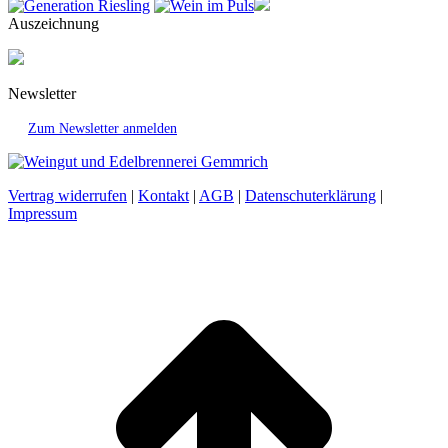
Auszeichnung
Newsletter
Zum Newsletter anmelden
Vertrag widerrufen
|
Kontakt
|
AGB
|
Datenschuterklärung
|
Impressum
t
T