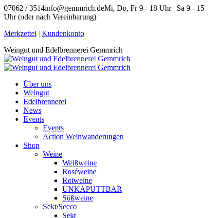
Zum
07062 / 3514
info@gemmrich.de
Mi, Do, Fr 9 - 18 Uhr | Sa 9 - 15
Inhalt
Uhr (oder nach Vereinbarung)
springen
Facebook
Instagram
Merkzettel
|
Kundenkonto
page
page
Weingut und Edelbrennerei Gemmrich
opens
opens
in
in
new
new
window
window
Über uns
Weingut
Edelbrennerei
News
Events
Events
Action Weinwanderungen
Shop
Weine
Weißweine
Roséweine
Rotweine
UNKAPUTTBAR
Süßweine
Sekt/Secco
Sekt