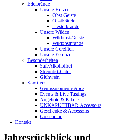
Edelbrände
Unsere Herzen
Obst-Geiste
Obstbrände
Tresterbrände
Unsere Wilden
Wildobst-Geiste
Wildobstbrände
Unsere Gereiften
Unsere Essenzen
Besonderheiten
Saft/Alkoholfrei
Streuobst-Cider
Glühwein
Sonstiges
Genussmomente Abos
Events & Live Tastings
Angebote & Pakete
UNKAPUTTBAR-Accessoirs
Geschenke & Accessoirs
Gutscheine
Kontakt
Jahresrückblick und