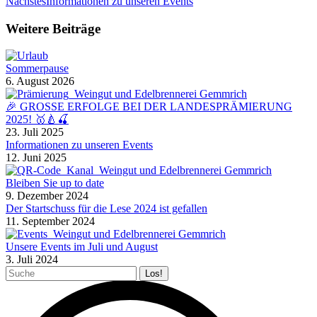
Nächster
Nächstes
Informationen zu unseren Events
Beitrag:
Weitere Beiträge
Sommerpause
6. August 2026
🎉 GROSSE ERFOLGE BEI DER LANDESPRÄMIERUNG
2025! 🥇🍐🍒
23. Juli 2025
Informationen zu unseren Events
12. Juni 2025
Bleiben Sie up to date
9. Dezember 2024
Der Startschuss für die Lese 2024 ist gefallen
11. September 2024
Unsere Events im Juli und August
3. Juli 2024
Search: