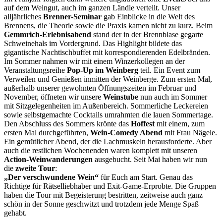
auf dem Weingut, auch im ganzen Ländle verteilt. Unser
alljährliches
Brenner-Seminar
gab Einblicke in die Welt des
Brennens, die Theorie sowie die Praxis kamen nicht zu kurz. Beim
Gemmrich-Erlebnisabend
stand der in der Brennblase gegarte
Schweinehals im Vordergrund. Das Highlight bildete das
gigantische Nachtischbuffet mit korrespondierenden Edelbränden.
Im Sommer nahmen wir mit einem Winzerkollegen an der
Veranstaltungsreihe
Pop-Up im Weinberg
teil. Ein Event zum
Verweilen und Genießen inmitten der Weinberge. Zum ersten Mal,
außerhalb unserer gewohnten Öffnungszeiten im Februar und
November, öffneten wir unsere
Weinstube
nun auch im Sommer
mit Sitzgelegenheiten im Außenbereich. Sommerliche Leckereien
sowie selbstgemachte Cocktails umrahmten die lauen Sommertage.
Den Abschluss des Sommers krönte das
Hoffest
mit einem, zum
ersten Mal durchgeführten,
Wein-Comedy Abend
mit Frau Nägele.
Ein gemütlicher Abend, der die Lachmuskeln herausforderte. Aber
auch die restlichen Wochenenden waren komplett mit unseren
Action-Weinwanderungen
ausgebucht. Seit Mai haben wir nun
die
zweite Tour
:
„Der verschwundene Wein“
für Euch am Start. Genau das
Richtige für Rätselliebhaber und Exit-Game-Erprobte. Die Gruppen
haben die Tour mit Begeisterung bestritten, zeitweise auch ganz
schön in der Sonne geschwitzt und trotzdem jede Menge Spaß
gehabt.