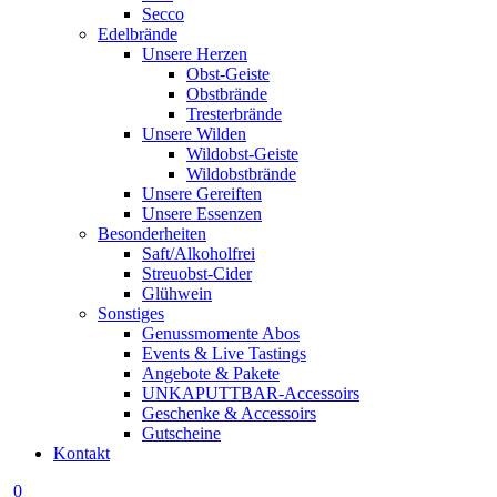
Secco
Edelbrände
Unsere Herzen
Obst-Geiste
Obstbrände
Tresterbrände
Unsere Wilden
Wildobst-Geiste
Wildobstbrände
Unsere Gereiften
Unsere Essenzen
Besonderheiten
Saft/Alkoholfrei
Streuobst-Cider
Glühwein
Sonstiges
Genussmomente Abos
Events & Live Tastings
Angebote & Pakete
UNKAPUTTBAR-Accessoirs
Geschenke & Accessoirs
Gutscheine
Kontakt
0