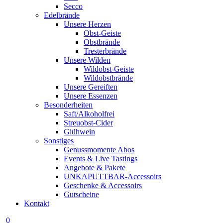
Secco
Edelbrände
Unsere Herzen
Obst-Geiste
Obstbrände
Tresterbrände
Unsere Wilden
Wildobst-Geiste
Wildobstbrände
Unsere Gereiften
Unsere Essenzen
Besonderheiten
Saft/Alkoholfrei
Streuobst-Cider
Glühwein
Sonstiges
Genussmomente Abos
Events & Live Tastings
Angebote & Pakete
UNKAPUTTBAR-Accessoirs
Geschenke & Accessoirs
Gutscheine
Kontakt
0