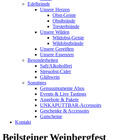
Edelbrände
Unsere Herzen
Obst-Geiste
Obstbrände
Tresterbrände
Unsere Wilden
Wildobst-Geiste
Wildobstbrände
Unsere Gereiften
Unsere Essenzen
Besonderheiten
Saft/Alkoholfrei
Streuobst-Cider
Glühwein
Sonstiges
Genussmomente Abos
Events & Live Tastings
Angebote & Pakete
UNKAPUTTBAR-Accessoirs
Geschenke & Accessoirs
Gutscheine
Kontakt
Beilsteiner Weinbergfest