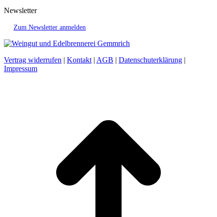
Newsletter
Zum Newsletter anmelden
Vertrag widerrufen
|
Kontakt
|
AGB
|
Datenschuterklärung
|
Impressum
t
T