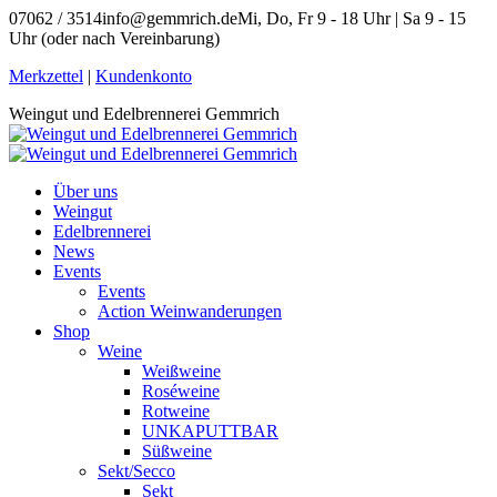
Zum
07062 / 3514
info@gemmrich.de
Mi, Do, Fr 9 - 18 Uhr | Sa 9 - 15
Inhalt
Uhr (oder nach Vereinbarung)
springen
Facebook
Instagram
Merkzettel
|
Kundenkonto
page
page
Weingut und Edelbrennerei Gemmrich
opens
opens
in
in
new
new
window
window
Über uns
Weingut
Edelbrennerei
News
Events
Events
Action Weinwanderungen
Shop
Weine
Weißweine
Roséweine
Rotweine
UNKAPUTTBAR
Süßweine
Sekt/Secco
Sekt