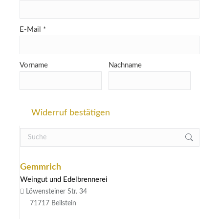
E-Mail
*
E-
Vorname
Nachname
Mail
(wiederholen)
*
Widerruf bestätigen
Search:
Gemmrich
Weingut und Edelbrennerei
Löwensteiner Str. 34
71717 Beilstein