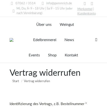
07062 / 3514
info@gemmrich.de
Facebook
Instagram
Mi, Do, Fr 9 - 18 Uhr | Sa 9 - 15 Uhr (oder
Merkzettel
|
page
page
nach Vereinbarung)
Kundenkonto
opens
opens
Über uns
Weingut
in
in
new
new
window
window
Edelbrennerei
News
Search:
Events
Shop
Kontakt
Vertrag widerrufen
Sie befinden sich hier:
Start
Vertrag widerrufen
Identifizierung des Vertrags, z.B. Bestellnummer
*