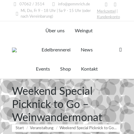
07062 / 3514
info@gemmrich.de
Facebook
Instagram
Mi, Do, Fr 9 - 18 Uhr | Sa 9 - 15 Uhr (oder
Merkzettel
|
page
page
nach Vereinbarung)
Kundenkonto
opens
opens
Über uns
Weingut
in
in
new
new
window
window
Edelbrennerei
News
Search:
Events
Shop
Kontakt
Weekend Special
Picknick to Go –
Weinwandermonat
Sie befinden sich hier:
Start
Veranstaltung
Weekend Special Picknick to Go…