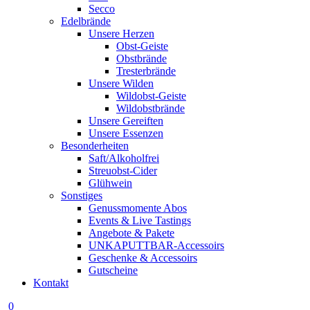
Secco
Edelbrände
Unsere Herzen
Obst-Geiste
Obstbrände
Tresterbrände
Unsere Wilden
Wildobst-Geiste
Wildobstbrände
Unsere Gereiften
Unsere Essenzen
Besonderheiten
Saft/Alkoholfrei
Streuobst-Cider
Glühwein
Sonstiges
Genussmomente Abos
Events & Live Tastings
Angebote & Pakete
UNKAPUTTBAR-Accessoirs
Geschenke & Accessoirs
Gutscheine
Kontakt
0