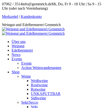
Zum
07062 / 3514
info@gemmrich.de
Mi, Do, Fr 9 - 18 Uhr | Sa 9 - 15
Inhalt
Uhr (oder nach Vereinbarung)
springen
Facebook
Instagram
Merkzettel
|
Kundenkonto
page
page
Weingut und Edelbrennerei Gemmrich
opens
opens
in
in
new
new
window
window
Über uns
Weingut
Edelbrennerei
News
Events
Events
Action Weinwanderungen
Shop
Weine
Weißweine
Roséweine
Rotweine
UNKAPUTTBAR
Süßweine
Sekt/Secco
Sekt