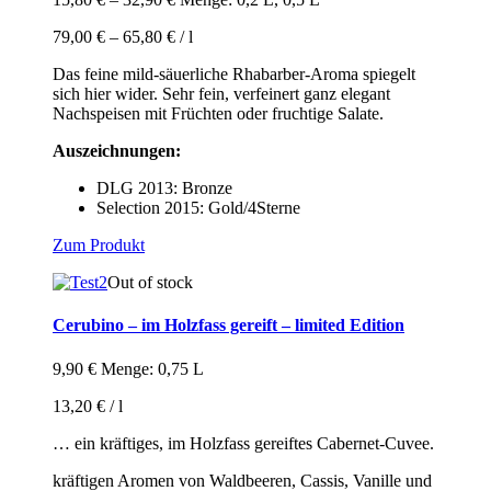
79,00
€
–
65,80
€
/
l
Das feine mild-säuerliche Rhabarber-Aroma spiegelt
sich hier wider. Sehr fein, verfeinert ganz elegant
Nachspeisen mit Früchten oder fruchtige Salate.
Auszeichnungen:
DLG 2013: Bronze
Selection 2015: Gold/4Sterne
Dieses
Zum Produkt
Produkt
Out of stock
weist
mehrere
Varianten
Cerubino – im Holzfass gereift – limited Edition
auf.
Die
9,90
€
Menge: 0,75 L
Optionen
können
13,20
€
/
l
auf
der
… ein kräftiges, im Holzfass gereiftes Cabernet-Cuvee.
Produktseite
kräftigen Aromen von Waldbeeren, Cassis, Vanille und
gewählt