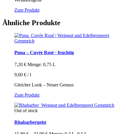
Dieses
Zum Produkt
Produkt
weist
Ähnliche Produkte
mehrere
Varianten
auf.
Die
Optionen
Puna – Cuvée Rosé · fruchtig
können
auf
der
7,20
€
Menge: 0,75 L
Produktseite
gewählt
9,60
€
/
l
werden
Gleicher Look – Neuer Genuss
Zum Produkt
Out of stock
Rhabarbergeist
15,80
€
–
32,90
€
Menge: 0,2 L, 0,5 L