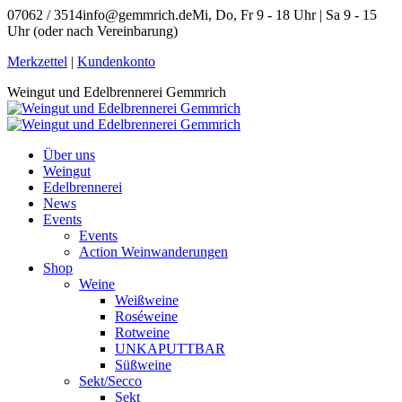
Zum
07062 / 3514
info@gemmrich.de
Mi, Do, Fr 9 - 18 Uhr | Sa 9 - 15
Inhalt
Uhr (oder nach Vereinbarung)
springen
Facebook
Instagram
Merkzettel
|
Kundenkonto
page
page
Weingut und Edelbrennerei Gemmrich
opens
opens
in
in
new
new
window
window
Über uns
Weingut
Edelbrennerei
News
Events
Events
Action Weinwanderungen
Shop
Weine
Weißweine
Roséweine
Rotweine
UNKAPUTTBAR
Süßweine
Sekt/Secco
Sekt