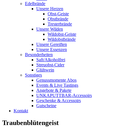
Edelbrände
Unsere Herzen
Obst-Geiste
Obstbrände
Tresterbrände
Unsere Wilden
Wildobst-Geiste
Wildobstbrände
Unsere Gereiften
Unsere Essenzen
Besonderheiten
Saft/Alkoholfrei
Streuobst-Cider
Glühwein
Sonstiges
Genussmomente Abos
Events & Live Tastings
Angebote & Pakete
UNKAPUTTBAR-Accessoirs
Geschenke & Accessoirs
Gutscheine
Kontakt
Traubenblütengeist