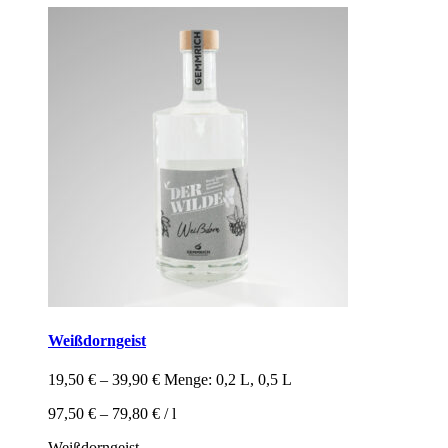
Weißdorngeist
19,50
€
–
39,90
€
Menge: 0,2 L, 0,5 L
97,50
€
–
79,80
€
/
l
Weißdorngeist