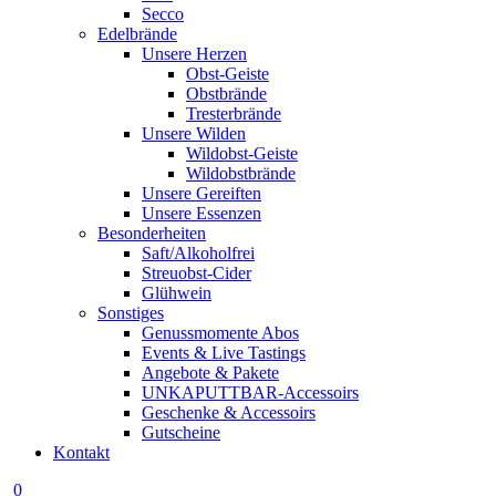
Secco
Edelbrände
Unsere Herzen
Obst-Geiste
Obstbrände
Tresterbrände
Unsere Wilden
Wildobst-Geiste
Wildobstbrände
Unsere Gereiften
Unsere Essenzen
Besonderheiten
Saft/Alkoholfrei
Streuobst-Cider
Glühwein
Sonstiges
Genussmomente Abos
Events & Live Tastings
Angebote & Pakete
UNKAPUTTBAR-Accessoirs
Geschenke & Accessoirs
Gutscheine
Kontakt
0