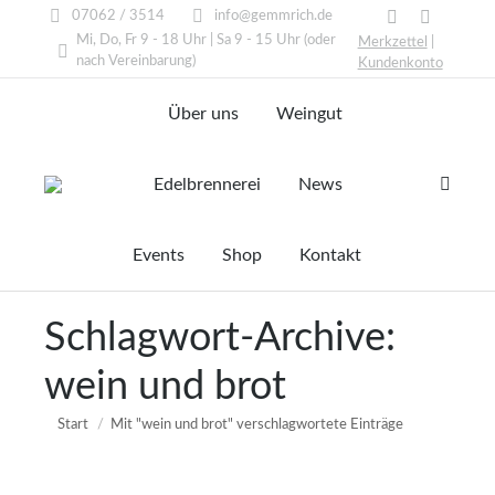
07062 / 3514
info@gemmrich.de
Facebook
Instagram
Mi, Do, Fr 9 - 18 Uhr | Sa 9 - 15 Uhr (oder
Merkzettel
|
page
page
nach Vereinbarung)
Kundenkonto
opens
opens
Über uns
Weingut
in
in
new
new
window
window
Edelbrennerei
News
Search:
Events
Shop
Kontakt
Schlagwort-Archive:
wein und brot
Sie befinden sich hier:
Start
Mit "wein und brot" verschlagwortete Einträge