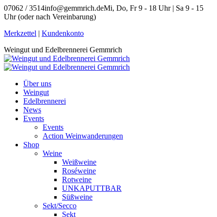
Zum
07062 / 3514
info@gemmrich.de
Mi, Do, Fr 9 - 18 Uhr | Sa 9 - 15
Inhalt
Uhr (oder nach Vereinbarung)
springen
Facebook
Instagram
Merkzettel
|
Kundenkonto
page
page
Weingut und Edelbrennerei Gemmrich
opens
opens
in
in
new
new
window
window
Über uns
Weingut
Edelbrennerei
News
Events
Events
Action Weinwanderungen
Shop
Weine
Weißweine
Roséweine
Rotweine
UNKAPUTTBAR
Süßweine
Sekt/Secco
Sekt