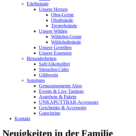
Edelbrände
Unsere Herzen
Obst-Geiste
Obstbrände
Tresterbrände
Unsere Wilden
Wildobst-Geiste
Wildobstbrände
Unsere Gereiften
Unsere Essenzen
Besonderheiten
Saft/Alkoholfrei
Streuobst-Cider
Glühwein
Sonstiges
Genussmomente Abos
Events & Live Tastings
Angebote & Pakete
UNKAPUTTBAR-Accessoirs
Geschenke & Accessoirs
Gutscheine
Kontakt
Neuigkeiten in der Familie