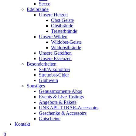
Secco
Edelbrände
Unsere Herzen
Obst-Geiste
Obstbrände
Tresterbrände
Unsere Wilden
Wildobst-Geiste
Wildobstbrände
Unsere Gereiften
Unsere Essenzen
Besonderheiten
Saft/Alkoholfrei
Streuobst-Cider
Glühwein
Sonstiges
Genussmomente Abos
Events & Live Tastings
Angebote & Pakete
UNKAPUTTBAR-Accessoirs
Geschenke & Accessoirs
Gutscheine
Kontakt
0