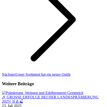
Nächster
Nächstes
Unser Sortiment hat ein neues Outfit
Beitrag:
Weitere Beiträge
🎉 GROSSE ERFOLGE BEI DER LANDESPRÄMIERUNG
2025! 🥇🍐🍒
23. Juli 2025