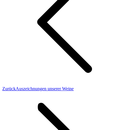
Vorheriger
Zurück
Auszeichnungen unserer Weine
Beitrag: