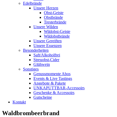
Edelbrände
Unsere Herzen
Obst-Geiste
Obstbrände
Tresterbrände
Unsere Wilden
Wildobst-Geiste
Wildobstbrände
Unsere Gereiften
Unsere Essenzen
Besonderheiten
Saft/Alkoholfrei
Streuobst-Cider
Glühwein
Sonstiges
Genussmomente Abos
Events & Live Tastings
Angebote & Pakete
UNKAPUTTBAR-Accessoirs
Geschenke & Accessoirs
Gutscheine
Kontakt
Waldbrombeerbrand