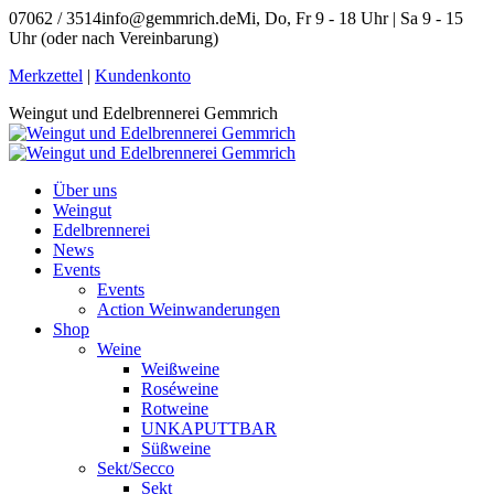
Zum
07062 / 3514
info@gemmrich.de
Mi, Do, Fr 9 - 18 Uhr | Sa 9 - 15
Inhalt
Uhr (oder nach Vereinbarung)
springen
Facebook
Instagram
Merkzettel
|
Kundenkonto
page
page
Weingut und Edelbrennerei Gemmrich
opens
opens
in
in
new
new
window
window
Über uns
Weingut
Edelbrennerei
News
Events
Events
Action Weinwanderungen
Shop
Weine
Weißweine
Roséweine
Rotweine
UNKAPUTTBAR
Süßweine
Sekt/Secco
Sekt