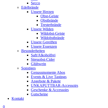
Secco
Edelbrände
Unsere Herzen
Obst-Geiste
Obstbrände
Tresterbrände
Unsere Wilden
Wildobst-Geiste
Wildobstbrände
Unsere Gereiften
Unsere Essenzen
Besonderheiten
Saft/Alkoholfrei
Streuobst-Cider
Glühwein
Sonstiges
Genussmomente Abos
Events & Live Tastings
Angebote & Pakete
UNKAPUTTBAR-Accessoirs
Geschenke & Accessoirs
Gutscheine
Kontakt
0