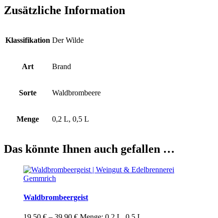
Zusätzliche Information
Klassifikation
Der Wilde
Art
Brand
Sorte
Waldbrombeere
Menge
0,2 L, 0,5 L
Das könnte Ihnen auch gefallen …
Waldbrombeergeist
19,50
€
–
39,90
€
Menge: 0,2 L, 0,5 L