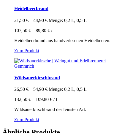
Varianten
auf.
Heidelbeerbrand
Die
Optionen
21,50
€
–
44,90
€
Menge: 0,2 L, 0,5 L
können
auf
107,50
€
–
89,80
€
/
l
der
Produktseite
Heidelbeerbrand aus handverlesenen Heidelbeeren.
gewählt
Dieses
Zum Produkt
werden
Produkt
weist
mehrere
Varianten
auf.
Wildsauerkirschbrand
Die
Optionen
26,50
€
–
54,90
€
Menge: 0,2 L, 0,5 L
können
auf
132,50
€
–
109,80
€
/
l
der
Produktseite
Wildsauerkirschbrand der feinsten Art.
gewählt
Dieses
Zum Produkt
werden
Produkt
weist
Ähnliche Produkte