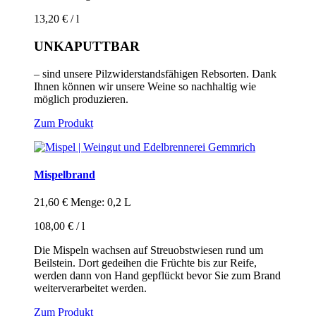
auf
der
13,20
€
/
l
Produktseite
gewählt
UNKAPUTTBAR
werden
– sind unsere Pilzwiderstandsfähigen Rebsorten. Dank
Ihnen können wir unsere Weine so nachhaltig wie
möglich produzieren.
Zum Produkt
Mispelbrand
21,60
€
Menge: 0,2 L
108,00
€
/
l
Die Mispeln wachsen auf Streuobstwiesen rund um
Beilstein. Dort gedeihen die Früchte bis zur Reife,
werden dann von Hand gepflückt bevor Sie zum Brand
weiterverarbeitet werden.
Zum Produkt