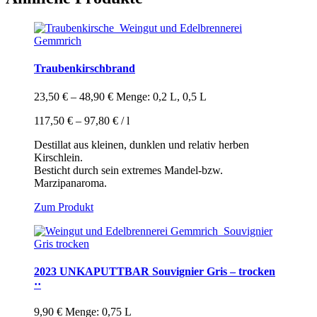
mehrere
Varianten
auf.
Die
Optionen
Traubenkirschbrand
können
auf
der
23,50
€
–
48,90
€
Menge: 0,2 L, 0,5 L
Produktseite
gewählt
117,50
€
–
97,80
€
/
l
werden
Destillat aus kleinen, dunklen und relativ herben
Kirschlein.
Besticht durch sein extremes Mandel-bzw.
Marzipanaroma.
Dieses
Zum Produkt
Produkt
weist
mehrere
Varianten
auf.
2023 UNKAPUTTBAR Souvignier Gris – trocken
Die
··
Optionen
können
9,90
€
Menge: 0,75 L