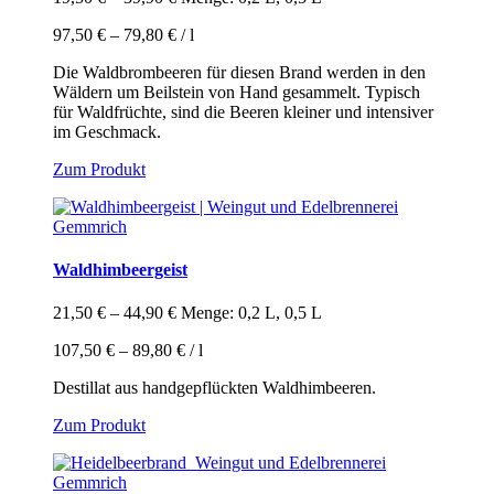
97,50
€
–
79,80
€
/
l
Die Waldbrombeeren für diesen Brand werden in den
Wäldern um Beilstein von Hand gesammelt. Typisch
für Waldfrüchte, sind die Beeren kleiner und intensiver
im Geschmack.
Dieses
Zum Produkt
Produkt
weist
mehrere
Varianten
auf.
Waldhimbeergeist
Die
Optionen
21,50
€
–
44,90
€
Menge: 0,2 L, 0,5 L
können
auf
107,50
€
–
89,80
€
/
l
der
Produktseite
Destillat aus handgepflückten Waldhimbeeren.
gewählt
Dieses
Zum Produkt
werden
Produkt
weist
mehrere