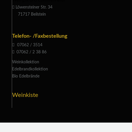
Weingut und Edelbrennerei
Löwensteiner Str. 34
71717 Beilstein
Telefon- /Faxbestellung
07062 / 3514
07062 / 2 38 86
Weinkollektion
Edelbrandkollektion
Bio Edelbrände
Weinkiste