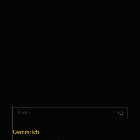
Menge: 0,75 L
/
l
22,00
€
ZUM PRODUKT
2023 Riesling
6,00
€
Menge: 1,0 L
/
l
6,00
€
ZUM PRODUKT
Search:
Gemmrich