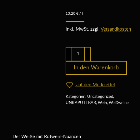
13,20
€
/
l
inkl. MwSt. zzgl.
Versandkosten
2023
UNKAPUTTBAR
Souvignier
In den Warenkorb
Gris
-
auf den Merkzettel
trocken
Kategorien:
Uncategorized
,
··
UNKAPUTTBAR
,
Wein
,
Weißweine
Menge
Der Weiße mit Rotwein-Nuancen