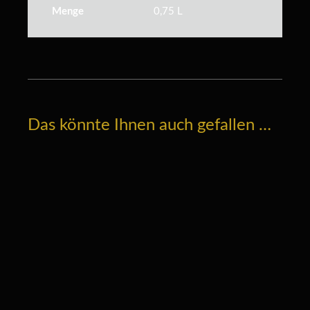
Menge
0,75 L
Das könnte Ihnen auch gefallen …
2023 UNKAPUTTBAR Cuvée Weiß –
trocken ·
7,90
€
Menge: 0,75 L
/
l
10,53
€