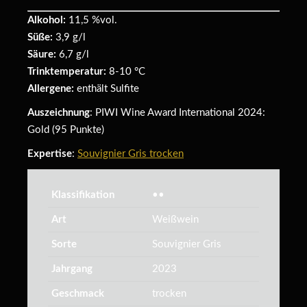
Alkohol:
11,5 %vol.
Süße:
3,9 g/l
Säure:
6,7 g/l
Trinktemperatur:
8-10 °C
Allergene:
enthält Sulfite
Auszeichnung
: PIWI Wine Award International 2024:
Gold (95 Punkte)
Expertise
:
Souvignier Gris trocken
Klassifikation
••
Art
Weißwein
Sorte
Souvignier Gris
Jahrgang
2023
Geschmack
trocken