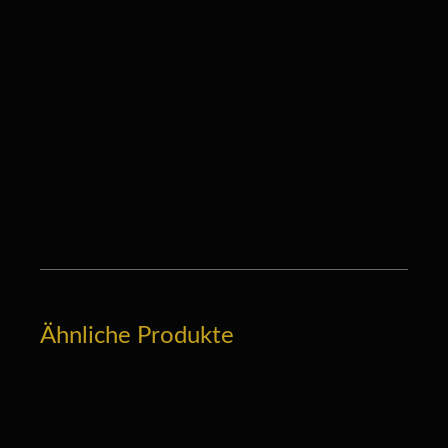
2018 UNKAPUTTBAR Cabernet Cortis –
trocken ···
16,50
€
Menge: 0,75 L
/
l
22,00
€
ZUM PRODUKT
Ähnliche Produkte
UNKAPUTTBAR-Allstars