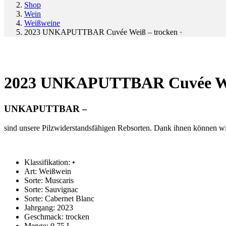
Shop
Wein
Weißweine
2023 UNKAPUTTBAR Cuvée Weiß – trocken ·
2023 UNKAPUTTBAR Cuvée Wei
UNKAPUTTBAR –
sind unsere Pilzwiderstandsfähigen Rebsorten. Dank ihnen können wi
Klassifikation:
•
Art:
Weißwein
Sorte:
Muscaris
Sorte:
Sauvignac
Sorte:
Cabernet Blanc
Jahrgang:
2023
Geschmack:
trocken
Menge:
0,75 L