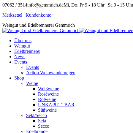
Zum
07062 / 3514
info@gemmrich.de
Mi, Do, Fr 9 - 18 Uhr | Sa 9 - 15 Uh
Inhalt
Facebook
Instagram
Merkzettel
|
Kundenkonto
springen
page
page
Weingut und Edelbrennerei Gemmrich
opens
opens
in
in
new
new
Über uns
window
window
Weingut
Edelbrennerei
News
Events
Events
Action Weinwanderungen
Shop
Weine
Weißweine
Roséweine
Rotweine
UNKAPUTTBAR
Süßweine
Sekt/Secco
Sekt
Secco
Edelbrände