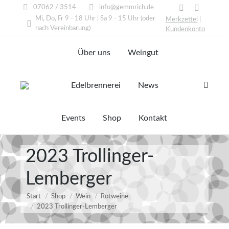
07062 / 3514
info@gemmrich.de
Facebook
Instagram
Mi, Do, Fr 9 - 18 Uhr | Sa 9 - 15 Uhr (oder
Merkzettel
|
page
page
nach Vereinbarung)
Kundenkonto
opens
opens
Über uns
Weingut
in
in
new
new
window
window
Edelbrennerei
News
Search:
Events
Shop
Kontakt
2023 Trollinger-
Lemberger
Start
Shop
Wein
Rotweine
2023 Trollinger-Lemberger