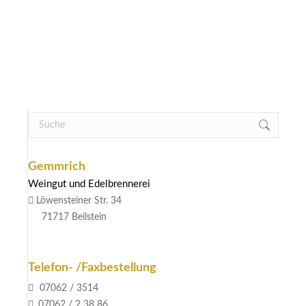
Varianten
8,40
€
auf.
Menge: 0,75 L
Die
/
l
Optionen
11,20
€
können
auf
ZUM PRODUKT
der
Search:
Produktseite
gewählt
werden
Gemmrich
Weingut und Edelbrennerei
Löwensteiner Str. 34
71717 Beilstein
Telefon- /Faxbestellung
07062 / 3514
07062 / 2 38 86