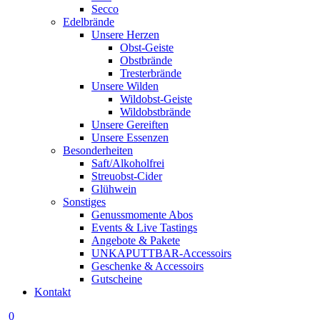
Secco
Edelbrände
Unsere Herzen
Obst-Geiste
Obstbrände
Tresterbrände
Unsere Wilden
Wildobst-Geiste
Wildobstbrände
Unsere Gereiften
Unsere Essenzen
Besonderheiten
Saft/Alkoholfrei
Streuobst-Cider
Glühwein
Sonstiges
Genussmomente Abos
Events & Live Tastings
Angebote & Pakete
UNKAPUTTBAR-Accessoirs
Geschenke & Accessoirs
Gutscheine
Kontakt
0