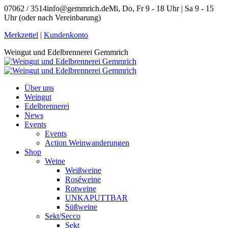
Zum
07062 / 3514
info@gemmrich.de
Mi, Do, Fr 9 - 18 Uhr | Sa 9 - 15
Inhalt
Uhr (oder nach Vereinbarung)
springen
Facebook
Instagram
Merkzettel
|
Kundenkonto
page
page
Weingut und Edelbrennerei Gemmrich
opens
opens
in
in
new
new
window
window
Über uns
Weingut
Edelbrennerei
News
Events
Events
Action Weinwanderungen
Shop
Weine
Weißweine
Roséweine
Rotweine
UNKAPUTTBAR
Süßweine
Sekt/Secco
Sekt