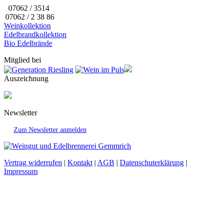
07062 / 3514
07062 / 2 38 86
Weinkollektion
Edelbrandkollektion
Bio Edelbrände
Mitglied bei
Auszeichnung
Newsletter
Zum Newsletter anmelden
Vertrag widerrufen
|
Kontakt
|
AGB
|
Datenschuterklärung
|
Impressum
t
T