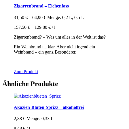
Zigarrenbrand – Eichenfass
31,50
€
–
64,90
€
Menge: 0,2 L, 0,5 L
157,50
€
–
129,80
€
/
l
Zigarrenbrand? – Was um alles in der Welt ist das?
Ein Weinbrand na klar. Aber nicht irgend ein
Weinbrand – ein ganz Besonderer.
Dieses
Zum Produkt
Produkt
weist
Ähnliche Produkte
mehrere
Varianten
auf.
Die
Akazien-Blüten-Sprizz – alkoholfrei
Optionen
können
auf
2,88
€
Menge: 0,33 L
der
Produktseite
8,48
€
/
l