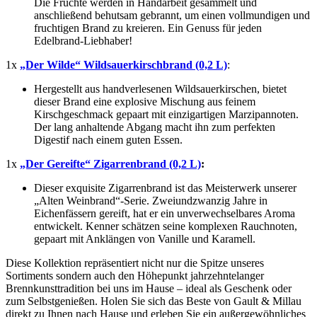
Die Früchte werden in Handarbeit gesammelt und
anschließend behutsam gebrannt, um einen vollmundigen und
fruchtigen Brand zu kreieren. Ein Genuss für jeden
Edelbrand-Liebhaber!
1x
„Der Wilde“ Wildsauerkirschbrand (0,2 L)
:
Hergestellt aus handverlesenen Wildsauerkirschen, bietet
dieser Brand eine explosive Mischung aus feinem
Kirschgeschmack gepaart mit einzigartigen Marzipannoten.
Der lang anhaltende Abgang macht ihn zum perfekten
Digestif nach einem guten Essen.
1x
„Der Gereifte“ Zigarrenbrand (0,2 L)
:
Dieser exquisite Zigarrenbrand ist das Meisterwerk unserer
„Alten Weinbrand“-Serie. Zweiundzwanzig Jahre in
Eichenfässern gereift, hat er ein unverwechselbares Aroma
entwickelt. Kenner schätzen seine komplexen Rauchnoten,
gepaart mit Anklängen von Vanille und Karamell.
Diese Kollektion repräsentiert nicht nur die Spitze unseres
Sortiments sondern auch den Höhepunkt jahrzehntelanger
Brennkunsttradition bei uns im Hause – ideal als Geschenk oder
zum Selbstgenießen. Holen Sie sich das Beste von Gault & Millau
direkt zu Ihnen nach Hause und erleben Sie ein außergewöhnliches