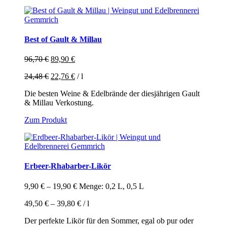
Best of Gault & Millau
Ursprünglicher
Aktueller
96,70
€
89,90
€
Preis
Preis
24,48
€
22,76
€
/
l
war:
ist:
96,70 €
89,90 €.
Die besten Weine & Edelbrände der diesjährigen Gault
& Millau Verkostung.
Zum Produkt
Erbeer-Rhabarber-Likör
9,90
€
–
19,90
€
Menge: 0,2 L, 0,5 L
49,50
€
–
39,80
€
/
l
Der perfekte Likör für den Sommer, egal ob pur oder