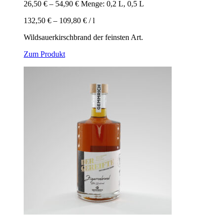
Optionen
26,50
€
–
54,90
€
Menge: 0,2 L, 0,5 L
können
auf
132,50
€
–
109,80
€
/
l
der
Produktseite
Wildsauerkirschbrand der feinsten Art.
gewählt
Dieses
Zum Produkt
werden
Produkt
weist
mehrere
Varianten
auf.
Die
Optionen
können
auf
der
Produktseite
gewählt
werden