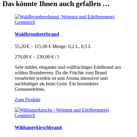
Das könnte Ihnen auch gefallen …
Waldbrombeerbrand
55,20
€
–
115,00
€
Menge: 0,2 L, 0,5 L
276,00
€
–
230,00
€
/
l
Sehr milder, eleganter und vollfruchtiger Edelbrand aus
wilden Brombeeren. Da die Früchte zum Brand
verarbeitet werden ist sein Aroma intensiver und
nachhaltiger als beim Geist. Ein besonderes
Genusserlebnis.
Dieses
Zum Produkt
Produkt
weist
mehrere
Varianten
auf.
Wildsauerkirschbrand
Die