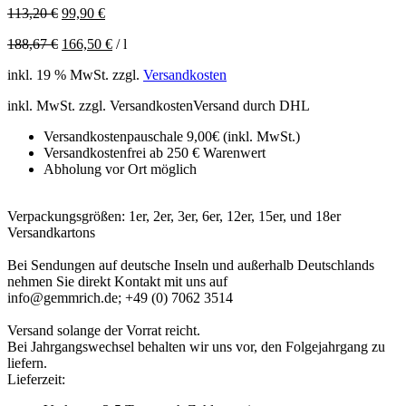
Ursprünglicher
Aktueller
113,20
€
99,90
€
Preis
Preis
188,67
€
166,50
€
/
l
war:
ist:
113,20 €
99,90 €.
inkl. 19 % MwSt.
zzgl.
Versandkosten
inkl. MwSt. zzgl.
Versandkosten
Versand durch DHL
Versandkostenpauschale 9,00€ (inkl. MwSt.)
Versandkostenfrei ab 250 € Warenwert
Abholung vor Ort möglich
Verpackungsgrößen: 1er, 2er, 3er, 6er, 12er, 15er, und 18er
Versandkartons
Bei Sendungen auf deutsche Inseln und außerhalb Deutschlands
nehmen Sie direkt Kontakt mit uns auf
info@gemmrich.de; +49 (0) 7062 3514
Versand solange der Vorrat reicht.
Bei Jahrgangswechsel behalten wir uns vor, den Folgejahrgang zu
liefern.
Lieferzeit: