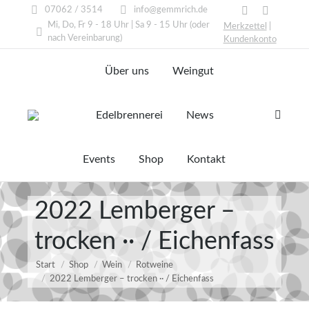
07062 / 3514
info@gemmrich.de
Facebook
Instagram
Mi, Do, Fr 9 - 18 Uhr | Sa 9 - 15 Uhr (oder
Merkzettel
|
page
page
nach Vereinbarung)
Kundenkonto
opens
opens
Über uns
Weingut
in
in
new
new
window
window
Edelbrennerei
News
Search:
Events
Shop
Kontakt
2022 Lemberger –
trocken ·· / Eichenfass
Start
Shop
Wein
Rotweine
2022 Lemberger – trocken ·· / Eichenfass