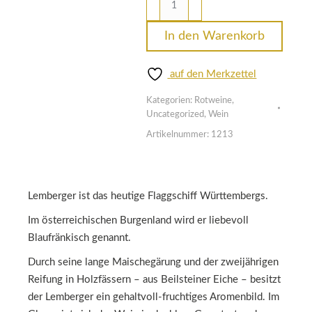
Lemberger
-
In den Warenkorb
trocken
··
auf den Merkzettel
/
Kategorien:
Rotweine
,
Eichenfass
Uncategorized
,
Wein
Menge
Artikelnummer:
1213
Lemberger ist das heutige Flaggschiff Württembergs.
Im österreichischen Burgenland wird er liebevoll
Blaufränkisch genannt.
Durch seine lange Maischegärung und der zweijährigen
Reifung in Holzfässern – aus Beilsteiner Eiche – besitzt
der Lemberger ein gehaltvoll-fruchtiges Aromenbild.
Im