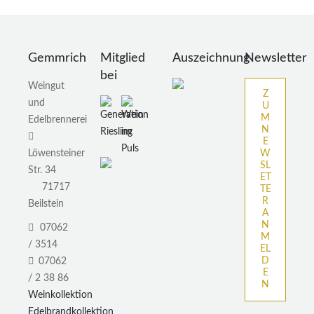
Gemmrich
Mitglied
Auszeichnung
Newsletter
bei
Weingut
Z
und
U
M
Edelbrennerei
N
E
Löwensteiner
W
SL
Str. 34
ET
71717
TE
R
Beilstein
A
N
07062
M
/ 3514
EL
D
07062
E
/ 2 38 86
N
Weinkollektion
Edelbrandkollektion