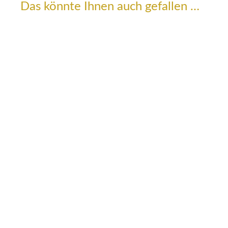
Das könnte Ihnen auch gefallen …
2023 Lemberger „Alte Rebe“ – trocken ··
9,20
€
Menge: 0,75 L
/
l
12,27
€
ZUM PRODUKT
2018 Lemberger-Trollinger „Alte Rebe“ –
trocken ·
8,40
€
Menge: 0,75 L
/
l
11,20
€